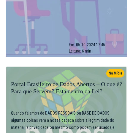
Em: 05-10-2024 17:45
Leitura: 6 min
Na Mídia
Portal Brasileiro de Dados Abertos – O que é?
Para que Servem? Está dentro da Lei?
Quando falamos de DADOS PESSOAIS ou BASE DE DADOS
algumas coisas vem a nossa cabeça sobre a legitimidade do
material, a privacidade ou mesmo como podem ser usados e