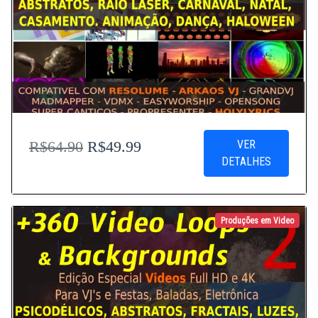
VER
R$64.90
R$49.99
DETALHES
Produções em Video